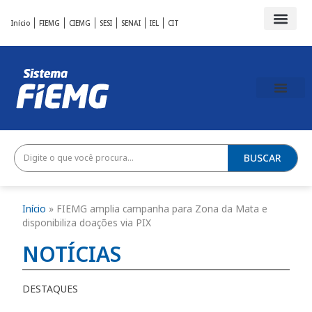
Início
FIEMG
CIEMG
SESI
SENAI
IEL
CIT
BUSCAR
Início
»
FIEMG amplia campanha para Zona da Mata e
disponibiliza doações via PIX
NOTÍCIAS
DESTAQUES