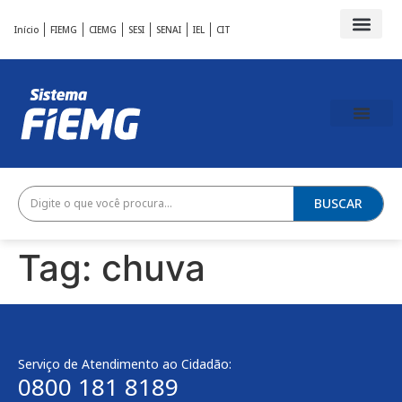
Início
FIEMG
CIEMG
SESI
SENAI
IEL
CIT
BUSCAR
Tag:
chuva
Serviço de Atendimento ao Cidadão:
0800 181 8189