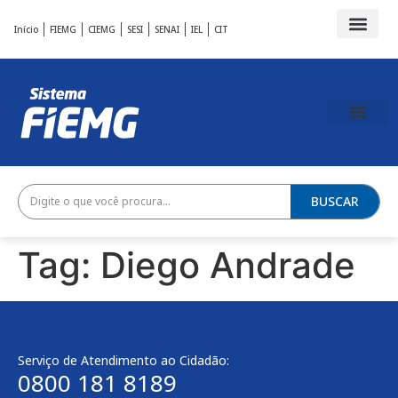
Início
FIEMG
CIEMG
SESI
SENAI
IEL
CIT
BUSCAR
Tag:
Diego Andrade
Serviço de Atendimento ao Cidadão:
0800 181 8189