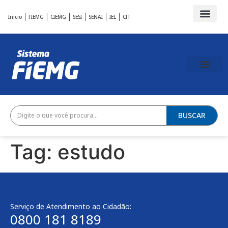
Início
FIEMG
CIEMG
SESI
SENAI
IEL
CIT
BUSCAR
Tag:
estudo
Serviço de Atendimento ao Cidadão:
0800 181 8189