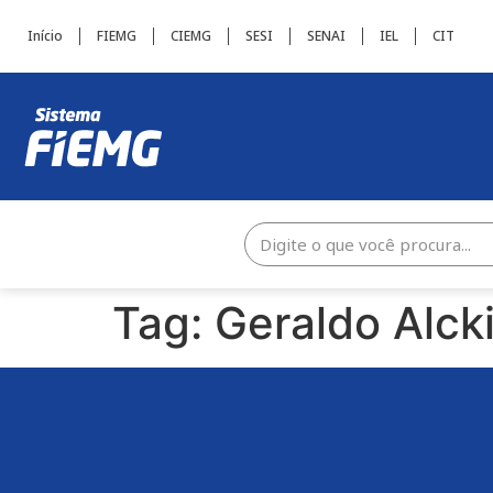
Início
FIEMG
CIEMG
SESI
SENAI
IEL
CIT
Tag:
Geraldo Alck