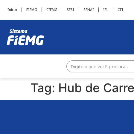
Início
FIEMG
CIEMG
SESI
SENAI
IEL
CIT
Tag:
Hub de Carre