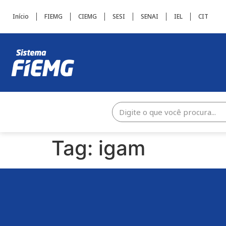
Início
FIEMG
CIEMG
SESI
SENAI
IEL
CIT
Tag:
igam