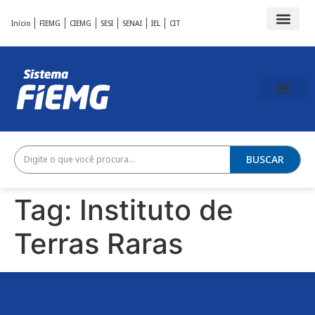
Início
FIEMG
CIEMG
SESI
SENAI
IEL
CIT
BUSCAR
Tag:
Instituto de
Terras Raras