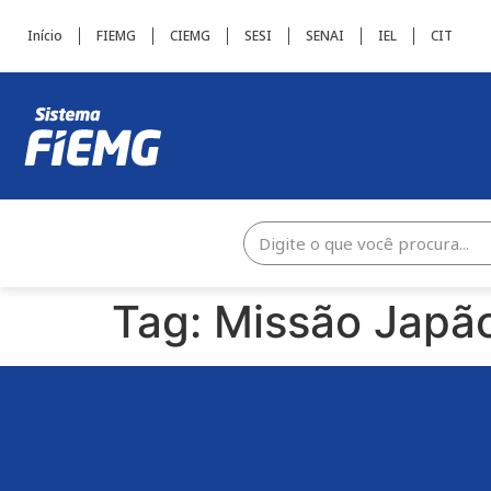
Início
FIEMG
CIEMG
SESI
SENAI
IEL
CIT
Tag:
Missão Japã