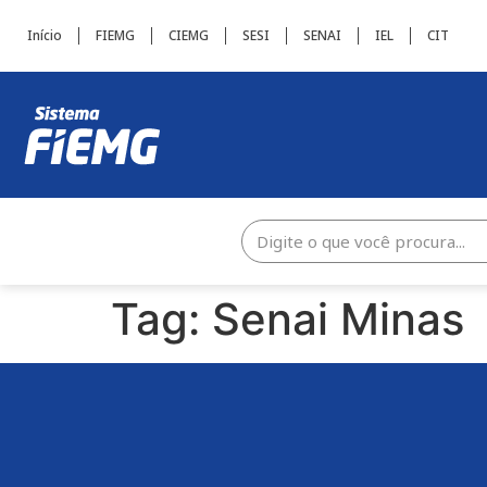
Início
FIEMG
CIEMG
SESI
SENAI
IEL
CIT
Tag:
Senai Minas