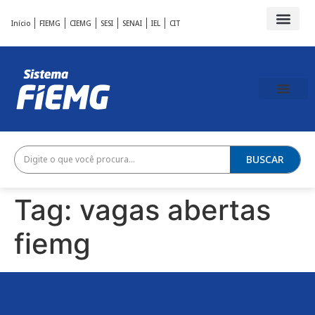
Início
FIEMG
CIEMG
SESI
SENAI
IEL
CIT
BUSCAR
Tag:
vagas abertas
fiemg