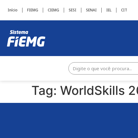
Início
FIEMG
CIEMG
SESI
SENAI
IEL
CIT
Tag:
WorldSkills 