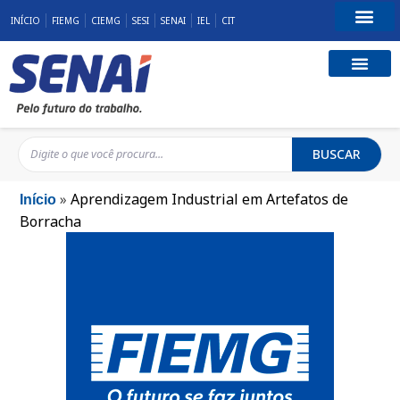
INÍCIO
FIEMG
CIEMG
SESI
SENAI
IEL
CIT
Fale Conosco
BUSCAR
»
Aprendizagem Industrial em Artefatos de
Início
Borracha