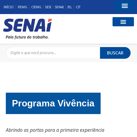
INÍCIO
FIEMG
CIEMG
SESI
SENAI
IEL
CIT
Fale Conosco
BUSCAR
Programa Vivência
Abrindo as portas para a primeira experiência