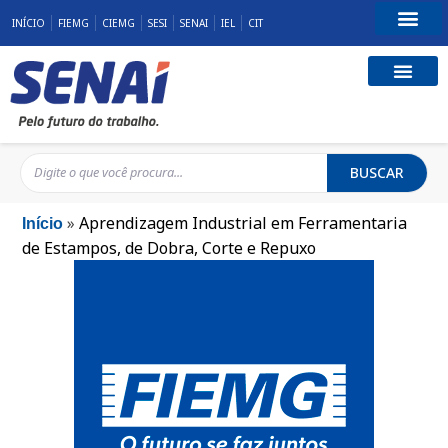
INÍCIO
FIEMG
CIEMG
SESI
SENAI
IEL
CIT
Fale Conosco
BUSCAR
»
Aprendizagem Industrial em Ferramentaria
Início
de Estampos, de Dobra, Corte e Repuxo