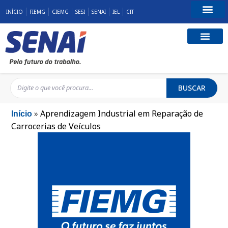
INÍCIO
FIEMG
CIEMG
SESI
SENAI
IEL
CIT
Fale Conosco
BUSCAR
»
Aprendizagem Industrial em Reparação de
Início
Carrocerias de Veículos