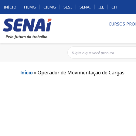
INÍCIO
FIEMG
CIEMG
SESI
SENAI
IEL
CIT
CURSOS PRO
»
Operador de Movimentação de Cargas
Início