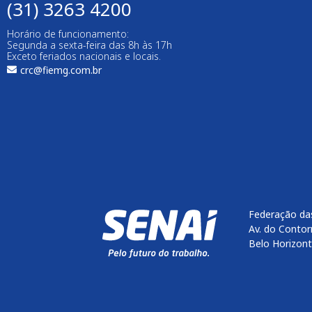
(31) 3263 4200
Horário de funcionamento:
Segunda a sexta-feira das 8h às 17h
Exceto feriados nacionais e locais.
crc@fiemg.com.br
Federação das
Av. do Contor
Belo Horizon
Enviar
btn-02
btn-03
btn-04