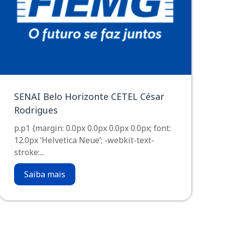
SENAI Belo Horizonte CETEL César
Rodrigues
p.p1 {margin: 0.0px 0.0px 0.0px 0.0px; font:
12.0px ‘Helvetica Neue’; -webkit-text-
stroke:...
Saiba mais