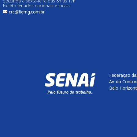
Segunda a sexta-feira das 8h às 17h
Exceto feriados nacionais e locais.
crc@fiemg.com.br
Federação das
Av. do Contor
Belo Horizon
Enviar
btn-02
btn-03
btn-04