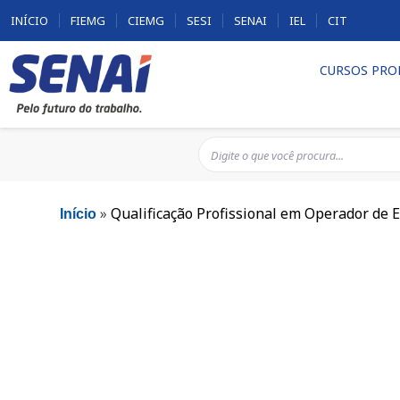
INÍCIO
FIEMG
CIEMG
SESI
SENAI
IEL
CIT
CURSOS PRO
»
Qualificação Profissional em Operador de
Início