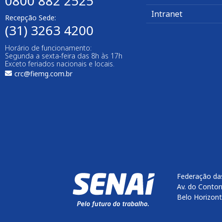
0800 882 2525
Intranet
Recepção Sede:
(31) 3263 4200
Horário de funcionamento:
Segunda a sexta-feira das 8h às 17h
Exceto feriados nacionais e locais.
crc@fiemg.com.br
Federação das
Av. do Contor
Belo Horizon
Enviar
btn-02
btn-03
btn-04