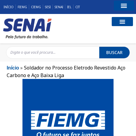
INÍCIO
FIEMG
CIEMG
SESI
SENAI
IEL
CIT
Fale Conosco
BUSCAR
»
Soldador no Processo Eletrodo Revestido Aço
Início
Carbono e Aço Baixa Liga