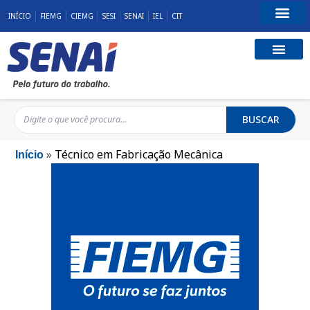
INÍCIO
FIEMG
CIEMG
SESI
SENAI
IEL
CIT
Fale Conosco
BUSCAR
»
Técnico em Fabricação Mecânica
Início