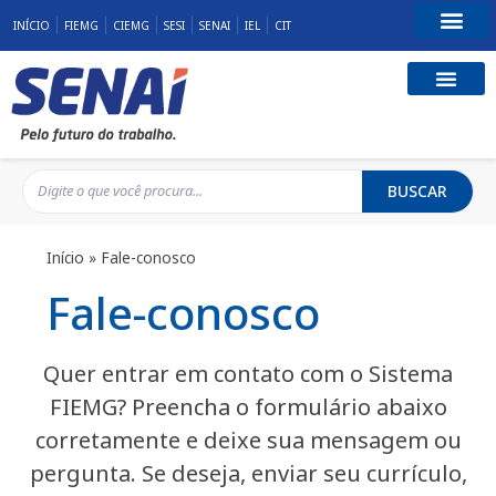
INÍCIO
FIEMG
CIEMG
SESI
SENAI
IEL
CIT
Fale Conosco
BUSCAR
Início
»
Fale-conosco
Fale-conosco
Quer entrar em contato com o Sistema
FIEMG? Preencha o formulário abaixo
corretamente e deixe sua mensagem ou
pergunta. Se deseja, enviar seu currículo,