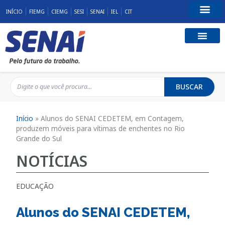
INÍCIO
FIEMG
CIEMG
SESI
SENAI
IEL
CIT
Fale Conosco
BUSCAR
Início
»
Alunos do SENAI CEDETEM, em Contagem,
produzem móveis para vítimas de enchentes no Rio
Grande do Sul
NOTÍCIAS
EDUCAÇÃO
Alunos do SENAI CEDETEM,