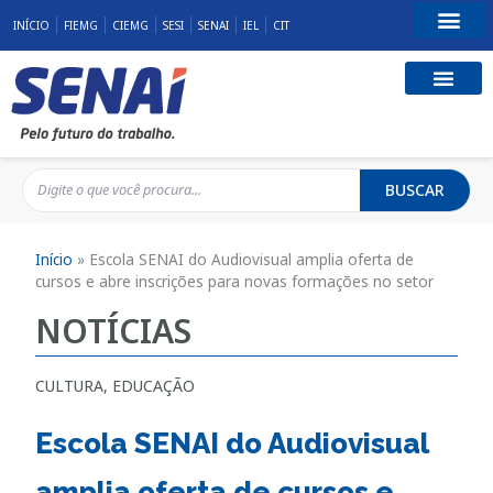
INÍCIO
FIEMG
CIEMG
SESI
SENAI
IEL
CIT
Fale Conosco
BUSCAR
Início
»
Escola SENAI do Audiovisual amplia oferta de
cursos e abre inscrições para novas formações no setor
NOTÍCIAS
CULTURA
,
EDUCAÇÃO
Escola SENAI do Audiovisual
amplia oferta de cursos e