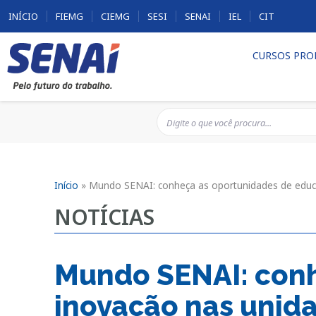
INÍCIO
FIEMG
CIEMG
SESI
SENAI
IEL
CIT
CURSOS PRO
Início
»
Mundo SENAI: conheça as oportunidades de educ
NOTÍCIAS
Mundo SENAI: conh
inovação nas unid