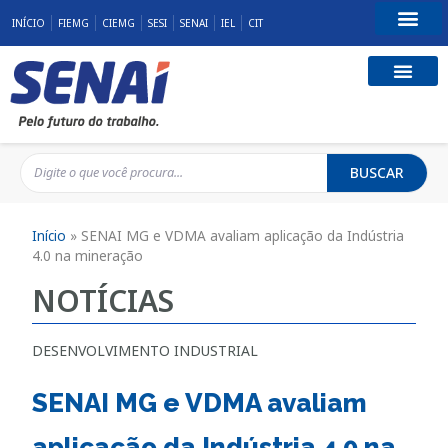
INÍCIO
FIEMG
CIEMG
SESI
SENAI
IEL
CIT
Fale Conosco
BUSCAR
Início
»
SENAI MG e VDMA avaliam aplicação da Indústria
4.0 na mineração
NOTÍCIAS
DESENVOLVIMENTO INDUSTRIAL
SENAI MG e VDMA avaliam
aplicação da Indústria 4.0 na