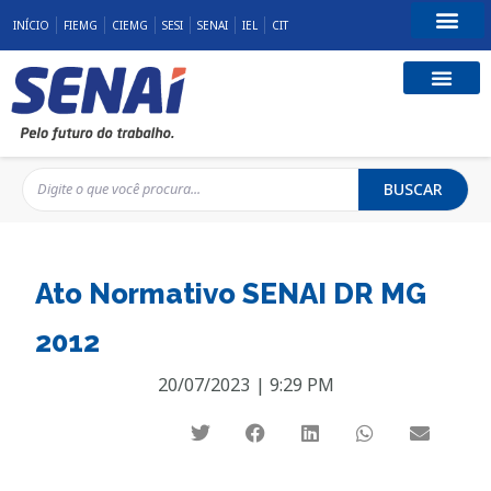
INÍCIO
FIEMG
CIEMG
SESI
SENAI
IEL
CIT
Fale Conosco
BUSCAR
Ato Normativo SENAI DR MG
2012
20/07/2023
|
9:29 PM