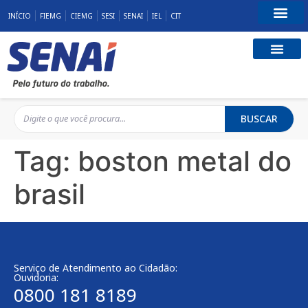
INÍCIO
FIEMG
CIEMG
SESI
SENAI
IEL
CIT
Fale Conosco
BUSCAR
Tag:
boston metal do
brasil
Serviço de Atendimento ao Cidadão:
Ouvidoria:
0800 181 8189