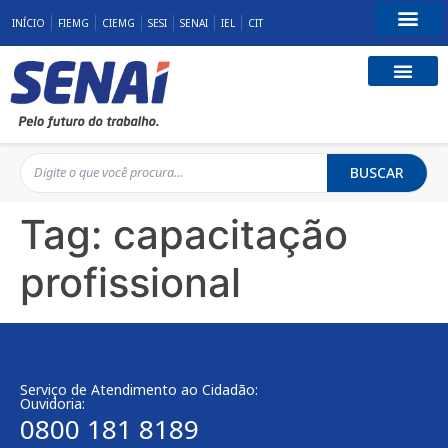
INÍCIO
FIEMG
CIEMG
SESI
SENAI
IEL
CIT
Fale Conosco
BUSCAR
Tag:
capacitação
profissional
Serviço de Atendimento ao Cidadão:
Ouvidoria:
0800 181 8189