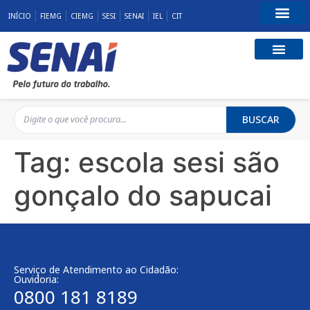
INÍCIO
FIEMG
CIEMG
SESI
SENAI
IEL
CIT
Fale Conosco
BUSCAR
Tag:
escola sesi são
gonçalo do sapucai
Serviço de Atendimento ao Cidadão:
Ouvidoria:
0800 181 8189