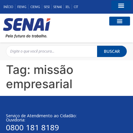
INÍCIO
FIEMG
CIEMG
SESI
SENAI
IEL
CIT
Fale Conosco
BUSCAR
Tag:
missão
empresarial
Serviço de Atendimento ao Cidadão:
Ouvidoria:
0800 181 8189