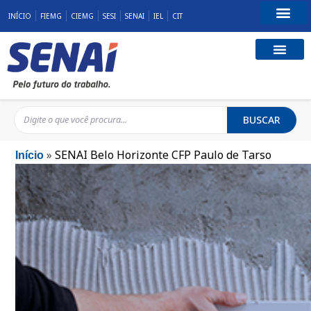
INÍCIO
FIEMG
CIEMG
SESI
SENAI
IEL
CIT
Fale Conosco
BUSCAR
»
SENAI Belo Horizonte CFP Paulo de Tarso
Início