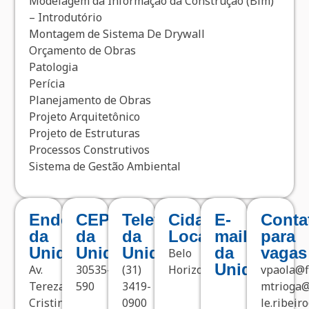
Modelagem da Informação da Construção (Bim)
– Introdutório
Montagem de Sistema De Drywall
Orçamento de Obras
Patologia
Perícia
Planejamento de Obras
Projeto Arquitetônico
Projeto de Estruturas
Processos Construtivos
Sistema de Gestão Ambiental
Endereço
CEP
Telefone
Cidade
E-
Conta
da
da
da
Localizada
mail
para
Unidade
Unidade
Unidade
da
vagas
Belo
Unidade
Av.
30535-
(31)
Horizonte
vpaola@f
Tereza
590
3419-
mtrioga@
Cristina,
0900
le.ribei