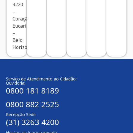
3220
–
Coração
Eucarístico
–
Belo
Horizonte/MG
Serviço de Atendimento ao Cidadão:
Ouvidoria:
0800 181 8189
0800 882 2525
Recepção Sede:
(31) 3263 4200
Horário de funcionamento: