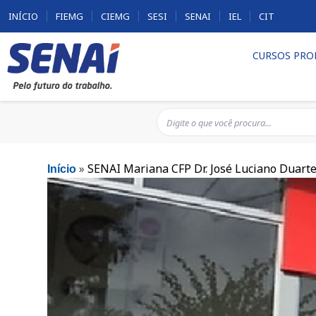
INÍCIO
FIEMG
CIEMG
SESI
SENAI
IEL
CIT
CURSOS PRO
»
SENAI Mariana CFP Dr. José Luciano Duart
Início