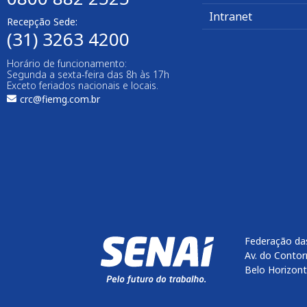
Intranet
Recepção Sede:
(31) 3263 4200
Horário de funcionamento:
Segunda a sexta-feira das 8h às 17h
Exceto feriados nacionais e locais.
crc@fiemg.com.br
Federação das
Av. do Contor
Belo Horizon
Enviar
btn-02
btn-03
btn-04