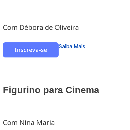
do longa documental Por um Triz.
Como Gerente de Conteúdo da
Quarteto Filmes, produziu as séries
Com Débora de Oliveira
Ofício da Palavra e Minha Família
É.
Saiba Mais
Inscreva-se
Figurino para Cinema
Com Nina Maria