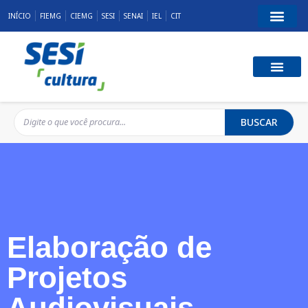
INÍCIO
FIEMG
CIEMG
SESI
SENAI
IEL
CIT
BUSCAR
Elaboração de
Projetos
Audiovisuais