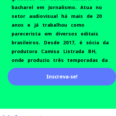
bacharel em Jornalismo. Atua no
setor audiovisual há mais de 20
anos e já trabalhou como
parecerista em diversos editais
brasileiros. Desde 2017, é sócia da
produtora Camisa Listrada BH,
onde produziu três temporadas da
série documental Coisas Daqui, a
Inscreva-se!
primeira temporada da série
documental Viver Pra Valer, a série
de animação Passagens da
Independência e o documentário
Caminhos do Conhecimento. Pela