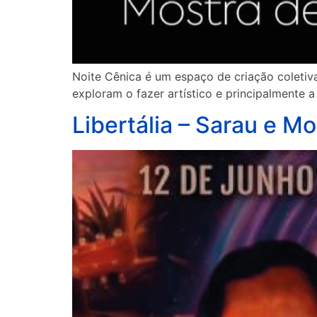
Noite Cênica é um espaço de criação coletiv
exploram o fazer artístico e principalmente 
Libertália – Sarau e M