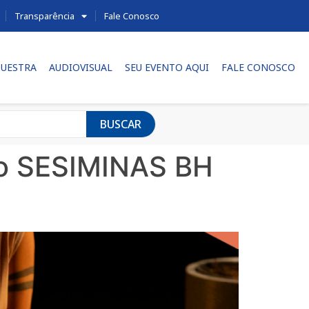
Transparência
Fale Conosco
UESTRA
AUDIOVISUAL
SEU EVENTO AQUI
FALE CONOSCO
BUSCAR
so SESIMINAS BH