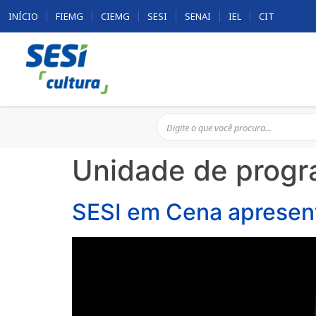
INÍCIO
FIEMG
CIEMG
SESI
SENAI
IEL
CIT
Unidade de prog
SESI em Cena apresen