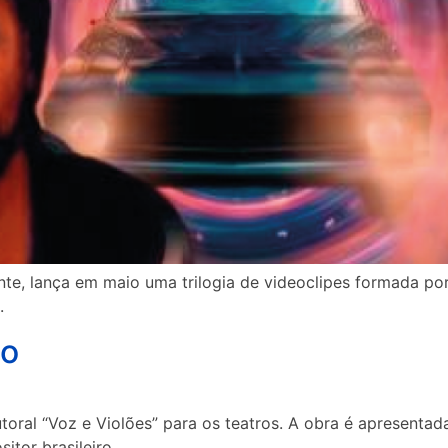
zonte, lança em maio uma trilogia de videoclipes formada po
.
ão
autoral “Voz e Violões” para os teatros. A obra é apresenta
itor brasileiro.