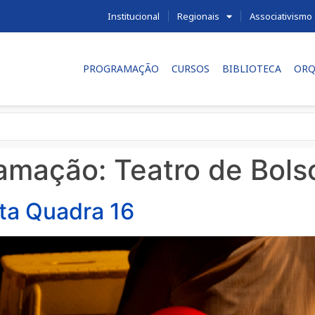
Institucional
Regionais
Associativismo
PROGRAMAÇÃO
CURSOS
BIBLIOTECA
ORQ
ramação:
Teatro de Bol
ta Quadra 16