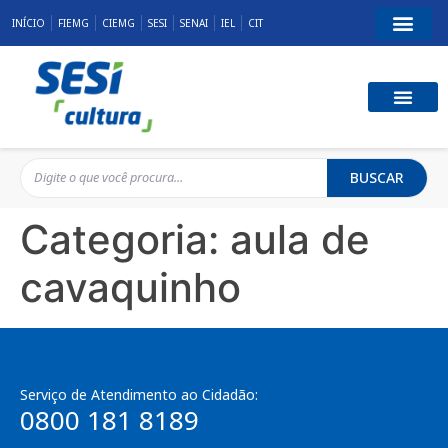
INÍCIO
FIEMG
CIEMG
SESI
SENAI
IEL
CIT
BUSCAR
Categoria:
aula de
cavaquinho
Serviço de Atendimento ao Cidadão:
0800 181 8189