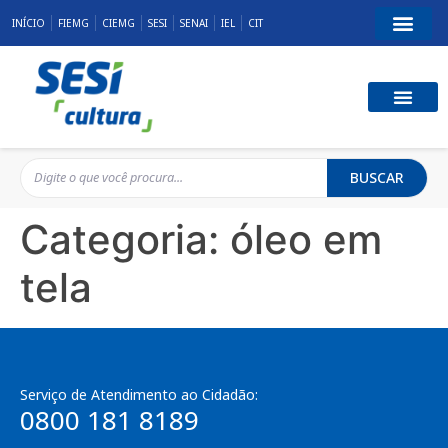
INÍCIO
FIEMG
CIEMG
SESI
SENAI
IEL
CIT
BUSCAR
Categoria:
óleo em
tela
Serviço de Atendimento ao Cidadão:
0800 181 8189