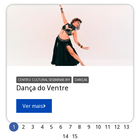
CENTRO CULTURAL SESIMINAS BH
DANÇAS
Dança do Ventre
Ver mais
1
2
3
4
5
6
7
8
9
10
11
12
13
14
15