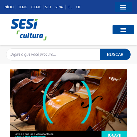
INÍCIO
FIEMG
CIEMG
SESI
SENAI
IEL
CIT
BUSCAR