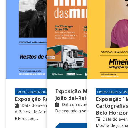
Exposição Minas das Minas 
Centro Cultural SESIMINAS BH
Centro Cultural SESI
João del-Rei e Nazareno
Exposição Restos de clareúme
Exposição “
Data do evento: 04/08/2026
Cartografias
Data do evento: 10/07/2026
De segunda a sexta, das 8h às 18h
A Galeria de Artes do Centro Cultural SESIMINAS
Belo Horizo
BH recebe,...
Data do even
Mostra de Juliana