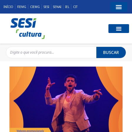
INÍCIO
FIEMG
CIEMG
SESI
SENAI
IEL
CIT
BUSCAR