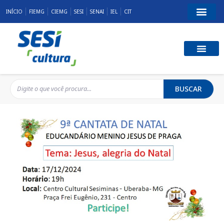
INÍCIO
FIEMG
CIEMG
SESI
SENAI
IEL
CIT
BUSCAR