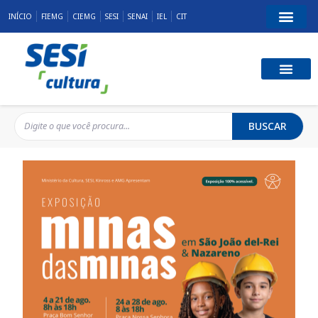
INÍCIO
FIEMG
CIEMG
SESI
SENAI
IEL
CIT
BUSCAR