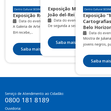
Exposição Minas das Minas 
Centro Cultural SESIMINAS BH
Centro Cultural SESI
João del-Rei e Nazareno
Exposição Restos de clareúme
Exposição “
Data do evento: 04/08/2026
Cartografias
Data do evento: 10/07/2026
De segunda a sexta, das 8h às 18h
A Galeria de Artes do Centro Cultural SESIMINAS
Belo Horizo
BH recebe,...
Data do even
Mostra de Juliana
Saiba mais
jovens negros, pa
Saiba mais
Saiba mais
Serviço de Atendimento ao Cidadão:
0800 181 8189
Ouvidoria: