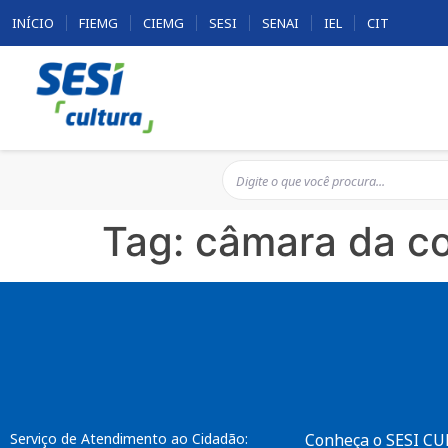
INÍCIO
FIEMG
CIEMG
SESI
SENAI
IEL
CIT
Tag:
câmara da c
Serviço de Atendimento ao Cidadão:
Conheça o SESI C