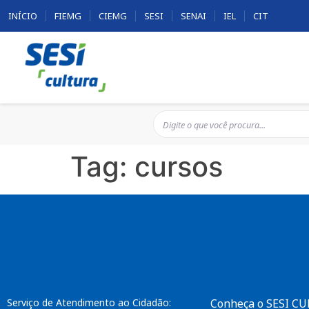
INÍCIO
FIEMG
CIEMG
SESI
SENAI
IEL
CIT
Tag:
cursos
Serviço de Atendimento ao Cidadão:
Conheça o SESI C