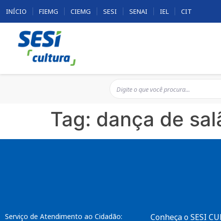
INÍCIO
FIEMG
CIEMG
SESI
SENAI
IEL
CIT
Tag:
dança de sal
Serviço de Atendimento ao Cidadão:
Conheça o SESI C