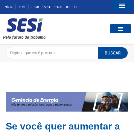
INÍCIO
FIEMG
CIEMG
SESI
SENAI
IEL
CIT
Fale Conosco
SST E QUALID
RESPONSABILID
BUSCAR
Se você quer aumentar a