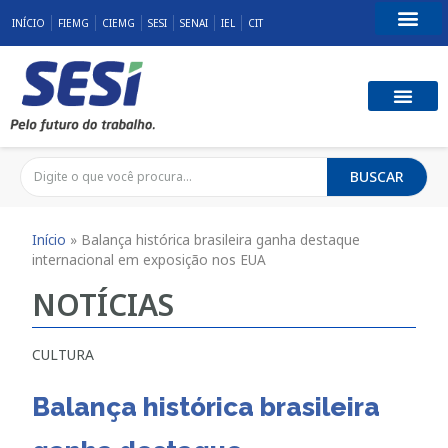
INÍCIO
FIEMG
CIEMG
SESI
SENAI
IEL
CIT
Fale Conosco
SST E QUALID
RESPONSABILID
BUSCAR
Início
»
Balança histórica brasileira ganha destaque
internacional em exposição nos EUA
NOTÍCIAS
CULTURA
Balança histórica brasileira