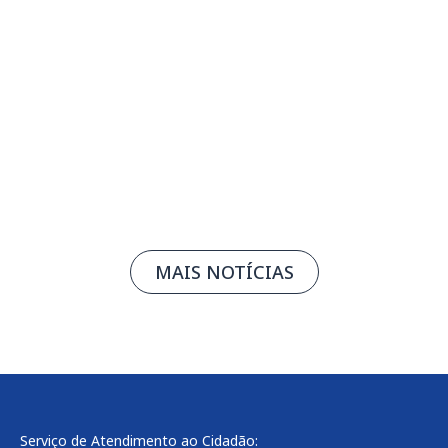
Rafa Castro apresenta novo álbum no
Teatro de Bolso SESIMINAS
05/08/2026
Leia mais
MAIS NOTÍCIAS
Serviço de Atendimento ao Cidadão: