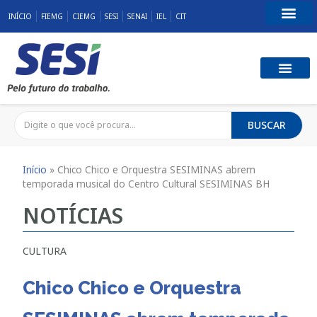
INÍCIO
FIEMG
CIEMG
SESI
SENAI
IEL
CIT
Fale Conosco
SST E QUALID
RESPONSABILID
BUSCAR
Início
»
Chico Chico e Orquestra SESIMINAS abrem
temporada musical do Centro Cultural SESIMINAS BH
NOTÍCIAS
CULTURA
Chico Chico e Orquestra