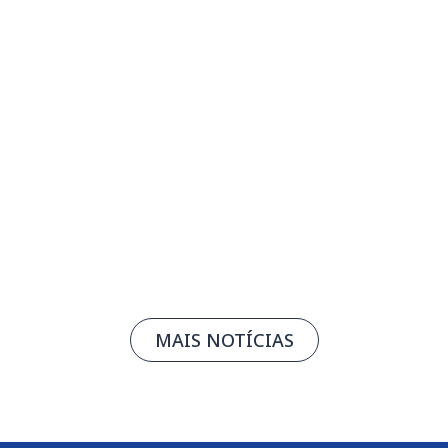
Rafa Castro apresenta novo álbum no
Teatro de Bolso SESIMINAS
05/08/2026
Leia mais
MAIS NOTÍCIAS