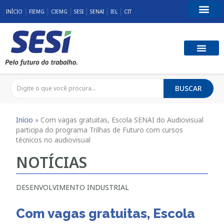
INÍCIO
FIEMG
CIEMG
SESI
SENAI
IEL
CIT
Fale Conosco
SST E QUALID
RESPONSABILID
BUSCAR
Início
»
Com vagas gratuitas, Escola SENAI do Audiovisual
participa do programa Trilhas de Futuro com cursos
técnicos no audiovisual
NOTÍCIAS
DESENVOLVIMENTO INDUSTRIAL
Com vagas gratuitas, Escola