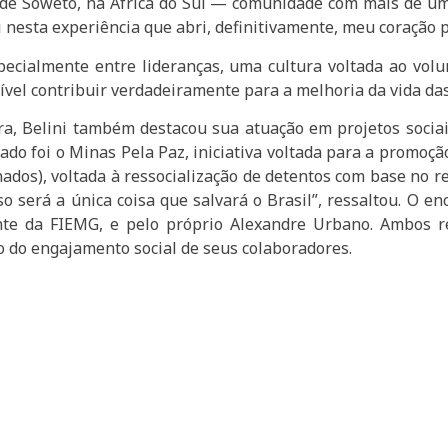
a de Soweto, na África do Sul — comunidade com mais de u
oi nesta experiência que abri, definitivamente, meu coração p
specialmente entre lideranças, uma cultura voltada ao volu
vel contribuir verdadeiramente para a melhoria da vida das
ra, Belini também destacou sua atuação em projetos sociai
o foi o Minas Pela Paz, iniciativa voltada para a promoçã
ados), voltada à ressocialização de detentos com base no re
sso será a única coisa que salvará o Brasil”, ressaltou. O
ente da FIEMG, e pelo próprio Alexandre Urbano. Ambos r
o do engajamento social de seus colaboradores.