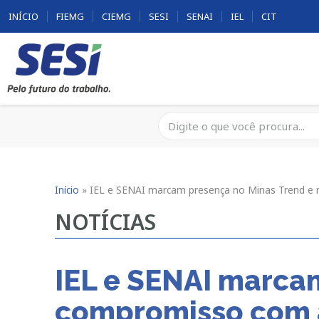
INÍCIO
FIEMG
CIEMG
SESI
SENAI
IEL
CIT
Início
»
IEL e SENAI marcam presença no Minas Trend e 
NOTÍCIAS
IEL e SENAI marca
compromisso com a