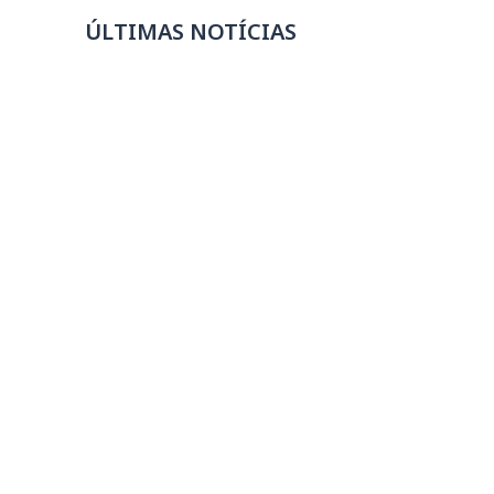
ÚLTIMAS NOTÍCIAS
Escolas SESI estão com mais de 7 mil
vagas abertas para 2027
07/08/2026