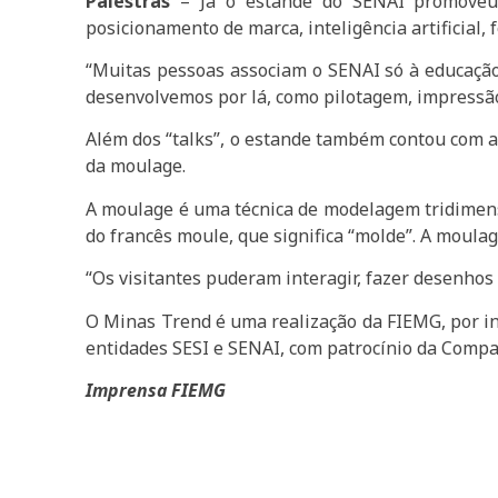
Palestras
– Já o estande do SENAI promoveu 
posicionamento de marca, inteligência artificial,
“Muitas pessoas associam o SENAI só à educaçã
desenvolvemos por lá, como pilotagem, impressão
Além dos “talks”, o estande também contou com a
da moulage.
A moulage é uma técnica de modelagem tridimens
do francês moule, que significa “molde”. A moulag
“Os visitantes puderam interagir, fazer desenhos 
O Minas Trend é uma realização da FIEMG, por in
entidades SESI e SENAI, com patrocínio da Comp
Imprensa FIEMG