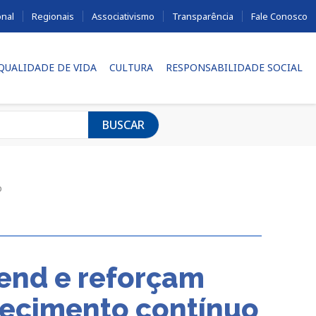
onal
Regionais
Associativismo
Transparência
Fale Conosco
 QUALIDADE DE VIDA
CULTURA
RESPONSABILIDADE SOCIAL
BUSCAR
o
end e reforçam
hecimento contínuo