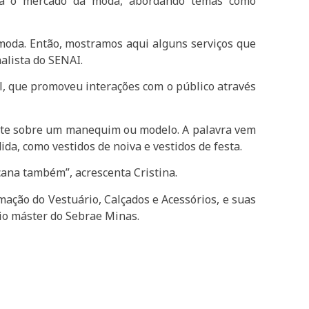
ara o mercado da moda, abordando temas como
oda. Então, mostramos aqui alguns serviços que
alista do SENAI.
l, que promoveu interações com o público através
ente sobre um manequim ou modelo. A palavra vem
ida, como vestidos de noiva e vestidos de festa.
acana também”, acrescenta Cristina.
ação do Vestuário, Calçados e Acessórios, e suas
io máster do Sebrae Minas.