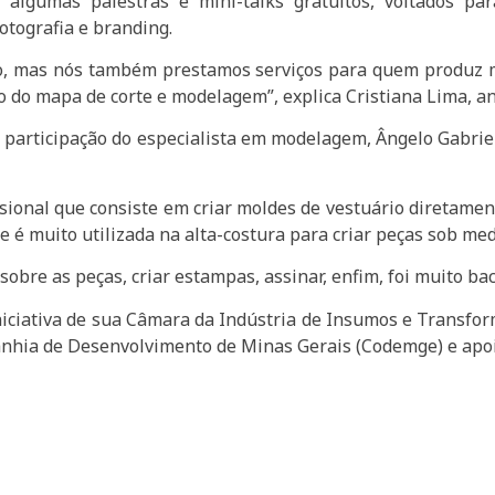
algumas palestras e mini-talks gratuitos, voltados p
 fotografia e branding.
o, mas nós também prestamos serviços para quem produz m
 do mapa de corte e modelagem”, explica Cristiana Lima, an
 participação do especialista em modelagem, Ângelo Gabrie
ional que consiste em criar moldes de vestuário diretam
e é muito utilizada na alta-costura para criar peças sob med
sobre as peças, criar estampas, assinar, enfim, foi muito b
iciativa de sua Câmara da Indústria de Insumos e Transform
anhia de Desenvolvimento de Minas Gerais (Codemge) e apo